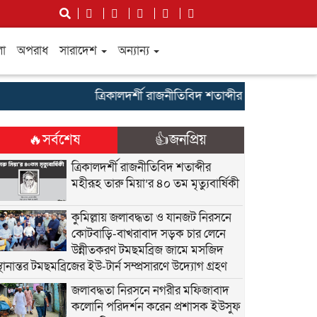
লা
অপরাধ
সারাদেশ
অন্যান্য
ত্রিকালদর্শী রাজনীতিবিদ শতাব্দীর মহীরূহ তারু মিয়া’র ৪০
🔥সর্বশেষ
👍জনপ্রিয়
ত্রিকালদর্শী রাজনীতিবিদ শতাব্দীর
মহীরূহ তারু মিয়া’র ৪০ তম মৃত্যুবার্ষিকী
কুমিল্লায় জলাবদ্ধতা ও যানজট নিরসনে
কোটবাড়ি-বাখরাবাদ সড়ক চার লেনে
উন্নীতকরণ টমছমব্রিজ জামে মসজিদ
্থানান্তর টমছমব্রিজের ইউ-টার্ন সম্প্রসারণে উদ্যোগ গ্রহণ
জলাবদ্ধতা নিরসনে নগরীর মফিজাবাদ
কলোনি পরিদর্শন করেন প্রশাসক ইউসুফ