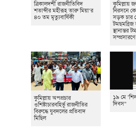
ত্রিকালদর্শী রাজনীতিবিদ
কুমিল্লায় 
শতাব্দীর মহীরূহ তারু মিয়া’র
নিরসনে কো
৪০ তম মৃত্যুবার্ষিকী
সড়ক চার ল
টমছমব্রিজ
স্থানান্তর 
সম্প্রসারণ
১৯ মে ‘শি
কুমিল্লায় অপপ্রচার
দিবস”
ওশিষ্টাচারবহির্ভূ রাজনীতির
বিরুদ্ধে যুবদলের প্রতিবাদ
মিছিল