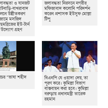
জলাবদ্ধতা ও যানজট
জলাবদ্ধতা নিরসনে নগরীর
টবাড়ি-বাখরাবাদ
মফিজাবাদ কলোনি পরিদর্শন
েনে উন্নীতকরণ
করেন প্রশাসক ইউসুফ মোল্লা
 জামে মসজিদ
টিপু
টমছমব্রিজের ইউ-টার্ন
ে উদ্যোগ গ্রহণ
লচর ”ভাষা শহীদ
বিএনপি যে ওয়াদা দেয়, তা
পূরণ করে। কুমিল্লা বিভাগ
বাস্তবায়ন করা হবে। কুমিল্লা
বরুড়ায় প্রধানমন্ত্রী তারেক
রহমান