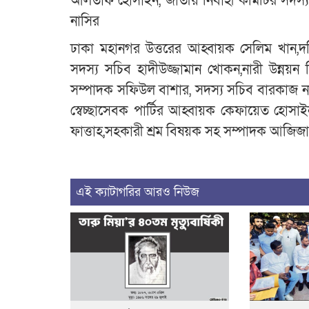
আলতাফ হোসাইন, জাতীয় নির্বাহী কমিটির সদস্য
নাসির
ঢাকা মহানগর উত্তরের আহ্বায়ক সেলিম খান,দক্
সদস্য সচিব হাদীউজ্জামান খোকন,নারী উন্নয়ন 
সম্পাদক সফিউল বাশার, সদস্য সচিব বারকাজ ন
স্বেচ্ছাসেবক পার্টির আহ্বায়ক কেফায়েত হোসা
ফাত্তাহ,সহকারী শ্রম বিষয়ক সহ সম্পাদক আজিজা স
এই ক্যাটাগরির আরও নিউজ