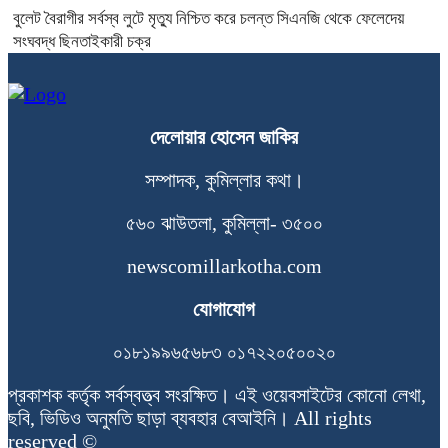
বুলেট বৈরাগীর সর্বস্ব লুটে মৃত্যু নিশ্চিত করে চলন্ত সিএনজি থেকে ফেলেদেয়
সংঘবদ্ধ ছিনতাইকারী চক্র
দেলোয়ার হোসেন জাকির
সম্পাদক, কুমিল্লার কথা।
৫৬০ ঝাউতলা, কুমিল্লা- ৩৫০০
newscomillarkotha.com
যোগাযোগ
০১৮১৯৯৬৫৬৮৩ ০১৭২২০৫০০২০
প্রকাশক কর্তৃক সর্বস্বত্ত্ব সংরক্ষিত। এই ওয়েবসাইটের কোনো লেখা,
ছবি, ভিডিও অনুমতি ছাড়া ব্যবহার বেআইনি। All rights
reserved ©