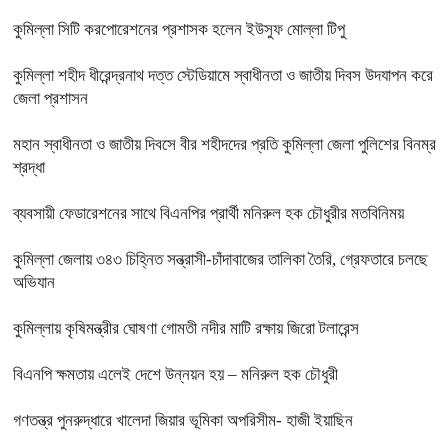
কুমিল্লা সিটি করপোরেশনের প্রশাসক হলেন ইউসুফ মোল্লা টিপু
কুমিল্লা শহীদ ধীরেন্দ্রনাথ দত্ত স্টেডিয়ামে স্বাধীনতা ও জাতীয় দিবস উদযাপন করে
জেলা প্রশাসন
মহান স্বাধীনতা ও জাতীয় দিবসে বীর শহীদদের প্রতি কুমিল্লা জেলা পুলিশের বিনম্র
শ্রদ্ধা
ব্যবসায়ী ফেডারেশনের সাথে বিএনপির প্রার্থী মনিরুল হক চৌধুরীর মতবিনিময়
কুমিল্লা জেলায় ৩৪৩ চিহ্নিত সন্ত্রাসী-চাঁদাবাজের তালিকা তৈরি, গ্রেফতারে চলছে
অভিযান
কুমিল্লায় কৃষিমন্ত্রীর ঘোষণা গোমতী নদীর মাটি রক্ষায় জিরো টলারেন্স
বিএনপি ক্ষমতায় এলেই দেশে উন্নয়ন হয় – মনিরুল হক চৌধুরী
গণতন্ত্র পুনরুদ্ধারে খালেদা জিয়ার ভূমিকা অপরিসীম- হাজী ইয়াছিন