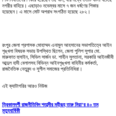
নগরীর বাহিরে। এছাড়াও নভেম্বর মাসে ৭ জন ধর্ষণের শিকার
হয়েছেন। এ মাসে মোট অপরাধ সংগঠিত হয়েছে ২৮২।
রংপুর জেলা প্রশাসক মোহাম্মদ এনামুল আহসানের সভাপতিত্বে আইন
শৃঙ্খলা বিষয়ক সভায় উপস্থিত ছিলেন, জেলা পুলিশ সুপার মো.
মারুফাত হুসাইন, সিভিল সার্জন ডা. শাহীন সুলতানা, সরকারি আইনজীবী
আব্দুল হাদী বেলালসহ বিভিন্ন আইনশৃঙ্খলা বাহিনীর কর্মকর্তা,
রাজনৈতিক নেতৃবৃন্দ ও সুশীল সমাজের প্রতিনিধিরা।
এই ক্যাটাগরির আরও নিউজ
ত্রিকালদর্শী রাজনীতিবিদ শতাব্দীর মহীরূহ তারু মিয়া’র ৪০ তম
মৃত্যুবার্ষিকী