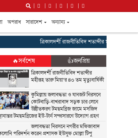
লা
অপরাধ
সারাদেশ
অন্যান্য
ত্রিকালদর্শী রাজনীতিবিদ শতাব্দীর মহীরূহ তারু মিয়া’র ৪
🔥সর্বশেষ
👍জনপ্রিয়
ত্রিকালদর্শী রাজনীতিবিদ শতাব্দীর
মহীরূহ তারু মিয়া’র ৪০ তম মৃত্যুবার্ষিকী
কুমিল্লায় জলাবদ্ধতা ও যানজট নিরসনে
কোটবাড়ি-বাখরাবাদ সড়ক চার লেনে
উন্নীতকরণ টমছমব্রিজ জামে মসজিদ
্থানান্তর টমছমব্রিজের ইউ-টার্ন সম্প্রসারণে উদ্যোগ গ্রহণ
জলাবদ্ধতা নিরসনে নগরীর মফিজাবাদ
কলোনি পরিদর্শন করেন প্রশাসক ইউসুফ মোল্লা টিপু