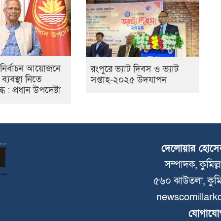
য নির্বাচন আয়োজনে
রংপুরে ভ্যাট দিবস ও ভ্যাট
্যবস্থা নিতে
সপ্তাহ-২০২৫ উদযাপন
দ্ধ : প্রধান উপদেষ্টা
দেলোয়ার হোসে
সম্পাদক, কুমিল্
৫৬০ ঝাউতলা, কুমি
newscomillark
যোগাযো