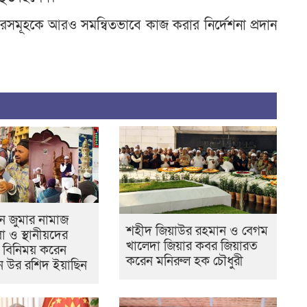
প্তরসমূহকে আরও সমন্বিতভাবে কাজ করার নির্দেশনা প্রদান
নে জুমার নামাজ
শহীদ জিয়াউর রহমান ও বেগম
লিা ও স্থানীয়দের
খালেদা জিয়ার কবর জিয়ারত
 বিনিময় করেন
করেন মনিরুল হক চৌধুরী
ন উর রশিদ ইয়াছিন