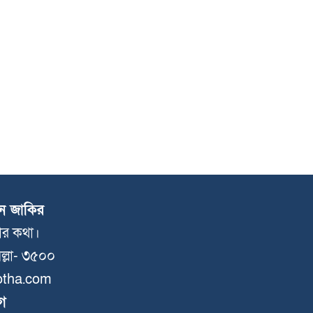
ন জাকির
লার কথা।
ল্লা- ৩৫০০
otha.com
গ