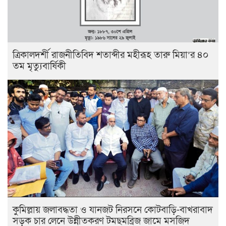
ত্রিকালদর্শী রাজনীতিবিদ শতাব্দীর মহীরূহ তারু মিয়া’র ৪০
তম মৃত্যুবার্ষিকী
কুমিল্লায় জলাবদ্ধতা ও যানজট নিরসনে কোটবাড়ি-বাখরাবাদ
সড়ক চার লেনে উন্নীতকরণ টমছমব্রিজ জামে মসজিদ