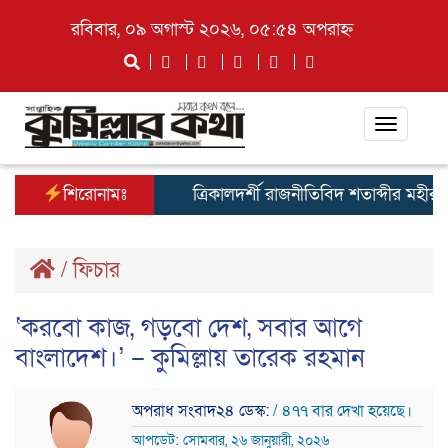
রবিবার, ০৯ অগাস্ট ২০২৬, ০৫:৫৪ অপরাহ্ন
Toggle
navigat
শিরোনামঃ
ত্রিকালদর্শী রাজনীতিবিদ শতাব্দীর মহীরূহ তার
/
ফিচার
‘করবো কাজ, গড়বো দেশ, সবার আগে
বাংলাদেশ।’ – কুমিল্লায় তারেক রহমান
অপরাধ সংবাদ২৪ ডেস্ক:
/ ৪৭৭ বার দেখা হয়েছে।
আপডেট: সোমবার, ২৬ জানুয়ারী, ২০২৬