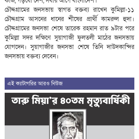
কাজ, গড়বো দেশ, সবার আগে বাংলাদেশ।’
চৌদ্দগ্রামের জনসভায় স্বাগত বক্তব্য রাখেন কুমিল্লা-১১
চৌদ্দগ্রাম আসনের ধানের শীষের প্রার্থী কামরুল হুদা।
চৌদ্দগ্রামের জনসভা শেষে তারেক রহমান রাত ৯টার পরে
কুমিল্লা সদর দক্ষিণে সুয়াগাজী ফুলতলী মাঠের জনসভায়
যোগদেন। সুয়াগাজীর জনসভা শেষে তিনি দাউদকান্দির
জনসভায় বক্তব্য দেবেন।
এই ক্যাটাগরির আরও নিউজ