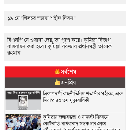
১৯ মে ‘শিলচর ”ভাষা শহীদ দিবস”
বিএনপি যে ওয়াদা দেয়, তা পূরণ করে। কুমিল্লা বিভাগ
বাস্তবায়ন করা হবে। কুমিল্লা বরুড়ায় প্রধানমন্ত্রী তারেক
রহমান
সর্বশেষ
জনপ্রিয়
ত্রিকালদর্শী রাজনীতিবিদ শতাব্দীর মহীরূহ তারু
মিয়া’র ৪০ তম মৃত্যুবার্ষিকী
কুমিল্লায় জলাবদ্ধতা ও যানজট নিরসনে
কোটবাড়ি-বাখরাবাদ সড়ক চার লেনে