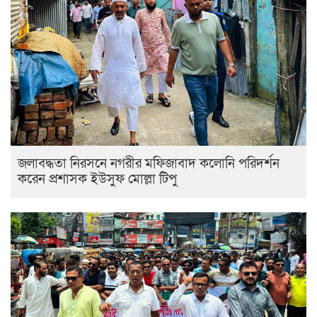
জলাবদ্ধতা নিরসনে নগরীর মফিজাবাদ কলোনি পরিদর্শন
করেন প্রশাসক ইউসুফ মোল্লা টিপু