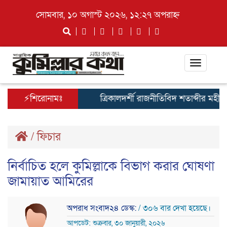
সোমবার, ১০ অগাস্ট ২০২৬, ১২:২৭ অপরাহ্ন
Toggle
navigat
⚡শিরোনামঃ
ত্রিকালদর্শী রাজনীতিবিদ শতাব্দীর মহীরূহ তার
/
ফিচার
নির্বাচিত হলে কুমিল্লাকে বিভাগ করার ঘোষণা
জামায়াত আমিরের
অপরাধ সংবাদ২৪ ডেস্ক:
/ ৩০৬ বার দেখা হয়েছে।
আপডেট: শুক্রবার, ৩০ জানুয়ারী, ২০২৬