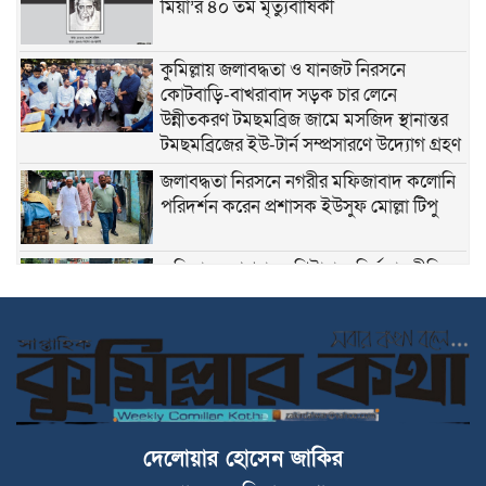
মিয়া’র ৪০ তম মৃত্যুবার্ষিকী
কুমিল্লায় জলাবদ্ধতা ও যানজট নিরসনে
কোটবাড়ি-বাখরাবাদ সড়ক চার লেনে
উন্নীতকরণ টমছমব্রিজ জামে মসজিদ স্থানান্তর
টমছমব্রিজের ইউ-টার্ন সম্প্রসারণে উদ্যোগ গ্রহণ
জলাবদ্ধতা নিরসনে নগরীর মফিজাবাদ কলোনি
পরিদর্শন করেন প্রশাসক ইউসুফ মোল্লা টিপু
কুমিল্লায় অপপ্রচার ওশিষ্টাচারবহির্ভূ রাজনীতির
বিরুদ্ধে যুবদলের প্রতিবাদ মিছিল
১৯ মে ‘শিলচর ”ভাষা শহীদ দিবস”
বিএনপি যে ওয়াদা দেয়, তা পূরণ করে। কুমিল্লা
দেলোয়ার হোসেন জাকির
বিভাগ বাস্তবায়ন করা হবে। কুমিল্লা বরুড়ায়