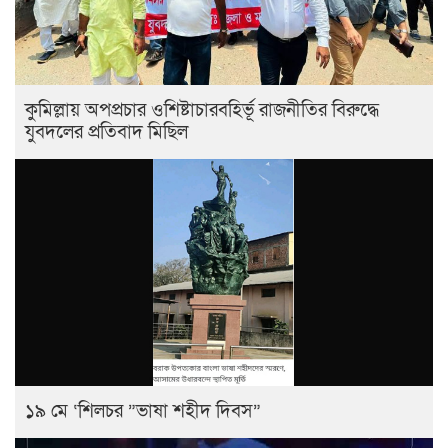
কুমিল্লায় অপপ্রচার ওশিষ্টাচারবহির্ভূ রাজনীতির বিরুদ্ধে
যুবদলের প্রতিবাদ মিছিল
১৯ মে ‘শিলচর ”ভাষা শহীদ দিবস”