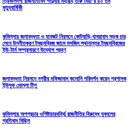
ত্রিকালদর্শী রাজনীতিবিদ শতাব্দীর মহীরূহ তারু মিয়া’র ৪০ তম
মৃত্যুবার্ষিকী
কুমিল্লায় জলাবদ্ধতা ও যানজট নিরসনে কোটবাড়ি-বাখরাবাদ সড়ক চার
লেনে উন্নীতকরণ টমছমব্রিজ জামে মসজিদ স্থানান্তর টমছমব্রিজের
ইউ-টার্ন সম্প্রসারণে উদ্যোগ গ্রহণ
জলাবদ্ধতা নিরসনে নগরীর মফিজাবাদ কলোনি পরিদর্শন করেন প্রশাসক
ইউসুফ মোল্লা টিপু
কুমিল্লায় অপপ্রচার ওশিষ্টাচারবহির্ভূ রাজনীতির বিরুদ্ধে যুবদলের
প্রতিবাদ মিছিল