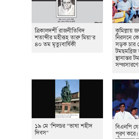
ত্রিকালদর্শী রাজনীতিবিদ
কুমিল্লায় 
শতাব্দীর মহীরূহ তারু মিয়া’র
নিরসনে কো
৪০ তম মৃত্যুবার্ষিকী
সড়ক চার ল
টমছমব্রিজ
স্থানান্তর 
সম্প্রসারণ
১৯ মে ‘শিলচর ”ভাষা শহীদ
বিএনপি যে
দিবস”
পূরণ করে। 