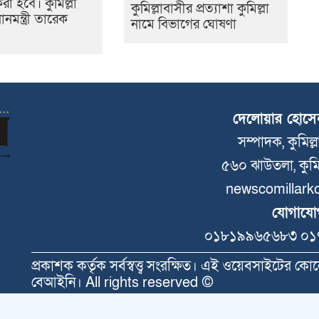
রা হবে। কুমিল্লা
কুমিল্লাবাসীর প্রত্যাশা কুমিল্লা
ানমন্ত্রী তারেক
নামে বিভাগের ঘোষণা
দেলোয়ার হোসে
সম্পাদক, কুমিল্
৫৬০ ঝাউতলা, কুমি
newscomillark
যোগাযো
০১৮১৯৯৬৫৬৮৩ ০১
প্রকাশক কর্তৃক সর্বস্বত্ত্ব সংরক্ষিত। এই ওয়েবসাইটের ক
বেআইনি। All rights reserved ©