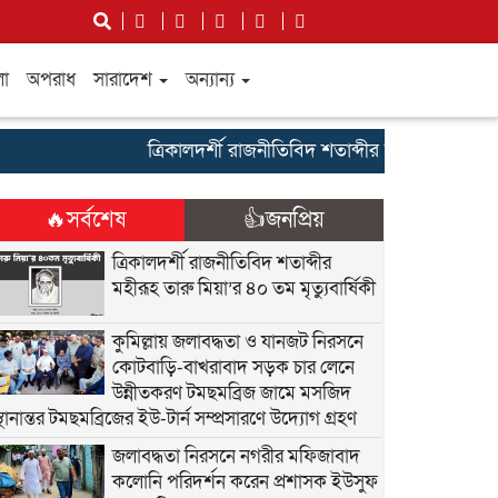
লা
অপরাধ
সারাদেশ
অন্যান্য
ত্রিকালদর্শী রাজনীতিবিদ শতাব্দীর মহীরূহ তারু মিয়া’র ৪
🔥সর্বশেষ
👍জনপ্রিয়
ত্রিকালদর্শী রাজনীতিবিদ শতাব্দীর
মহীরূহ তারু মিয়া’র ৪০ তম মৃত্যুবার্ষিকী
কুমিল্লায় জলাবদ্ধতা ও যানজট নিরসনে
কোটবাড়ি-বাখরাবাদ সড়ক চার লেনে
উন্নীতকরণ টমছমব্রিজ জামে মসজিদ
্থানান্তর টমছমব্রিজের ইউ-টার্ন সম্প্রসারণে উদ্যোগ গ্রহণ
জলাবদ্ধতা নিরসনে নগরীর মফিজাবাদ
কলোনি পরিদর্শন করেন প্রশাসক ইউসুফ