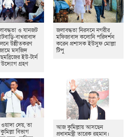
জলাবদ্ধতা ও যানজট
জলাবদ্ধতা নিরসনে নগরীর
টবাড়ি-বাখরাবাদ
মফিজাবাদ কলোনি পরিদর্শন
েনে উন্নীতকরণ
করেন প্রশাসক ইউসুফ মোল্লা
 জামে মসজিদ
টিপু
টমছমব্রিজের ইউ-টার্ন
ে উদ্যোগ গ্রহণ
 ওয়াদা দেয়, তা
আজ কুমিল্লায় আসছেন
কুমিল্লা বিভাগ
প্রধানমন্ত্রী তারেক রহমান।