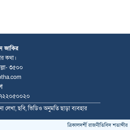
ন জাকির
লার কথা।
ল্লা- ৩৫০০
otha.com
গ
৭২২০৫০০২০
োনো লেখা, ছবি, ভিডিও অনুমতি ছাড়া ব্যবহার
ত্রিকালদর্শী রাজনীতিবিদ শতাব্দীর মহীরূ