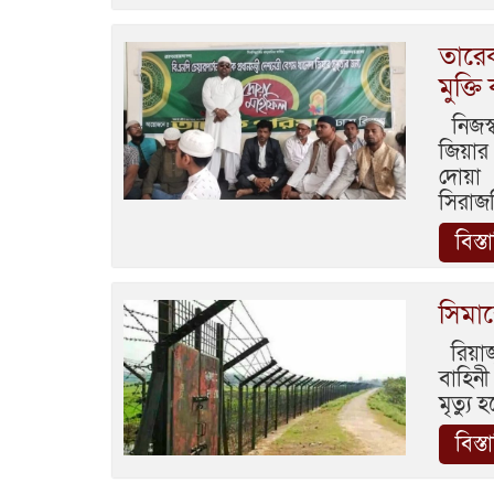
তারেক
মুক্ত
নিজস্ব
জিয়ার 
দোয়া 
সিরাজ
বিস্ত
সিমান
রিয়াজু
বাহিনী
মৃত্যু
বিস্ত