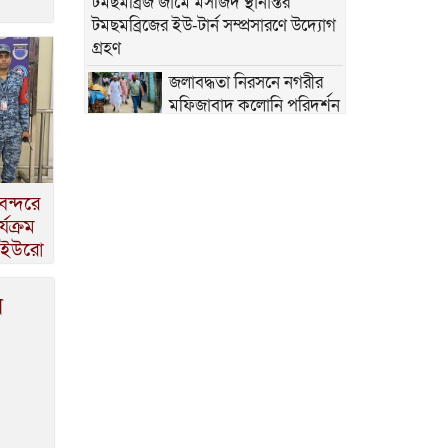
টমছমব্রিজ জামে মসজিদ স্থানান্তর
টমছমব্রিজের ইউ-টার্ন সম্প্রসারণে উদ্যোগ
গ্রহণ
জলাবদ্ধতা নিরসনে নগরীর
মফিজাবাদ কলোনি পরিদর্শন
করেন প্রশাসক ইউসুফ মোল্লা টিপু
কুমিল্লায় অপপ্রচার
ওশিষ্টাচারবহির্ভূ রাজনীতির
বন্দরে
বিরুদ্ধে যুবদলের প্রতিবাদ মিছিল
যক্রম
১৯ মে ‘শিলচর ”ভাষা শহীদ
০ ইউরো
দিবস”
বিএনপি যে ওয়াদা দেয়, তা
র
পূরণ করে। কুমিল্লা বিভাগ
বাস্তবায়ন করা হবে। কুমিল্লা বরুড়ায়
প্রধানমন্ত্রী তারেক রহমান
আজ কুমিল্লায় আসছেন
প্রধানমন্ত্রী তারেক রহমান।