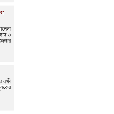
কুমিল্লাবাসীর প্রত্যাশা কুমিল্লা
নামে বিভাগের ঘোষণা
োগ
কুমিল্লায় প্রধানমন্ত্রী তারেক
রহমানের আগমনকে ঘিরে
চলছে নানা প্রস্তুতি
খালেদা
িলাদ ও
কুমিল্লায় ছাতিপট্টি মসজিদে
জেলার
জুম্মার নামাজ আদায়
করেন মন্ত্রী মোহাম্মদ আমিন উর রশিদ
ইয়াছিন
নতুন কুঁড়ি স্পোর্টস –
কুমিল্লায় কাবাডি চ্যাম্পিয়ন
কুমিল্লা সিটি কর্পোরেশন দল
 রক্ষী
যুবকের