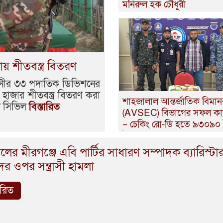
মনিরুল হক চৌধুরী
 শীতবস্ত্র বিতরণ
িনীর ৩৩ পদাতিক ডিভিশনের
াজার শীতবস্ত্র বিতরণ করা
শাহজালাল আন্তর্জাতিক বিমান
টু সিভিল
বিস্তারিত
(AVSEC) বিভাগের সফল কার্
– চেকিং রো-ডি হতে ৯৩০৯
উদ্ধার
লের মীরগঞ্জে এবি পার্টির সাধারণ সম্পাদক ব্যারিস্টা
ের ওপর সন্ত্রাসী হামলা
ারিত