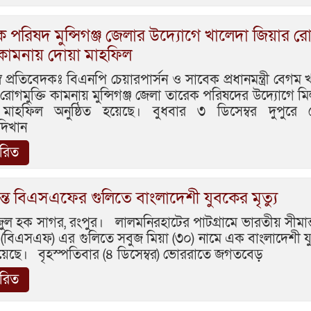
 পরিষদ মুন্সিগঞ্জ জেলার উদ্যোগে খালেদা জিয়ার র
ি কামনায় দোয়া মাহফিল
 প্রতিবেদকঃ বিএনপি চেয়ারপার্সন ও সাবেক প্রধানমন্ত্রী বেগম 
রোগমুক্তি কামনায় মুন্সিগঞ্জ জেলা তারেক পরিষদের উদ্যোগে ম
মাহফিল অনুষ্ঠিত হয়েছে। বুধবার ৩ ডিসেম্বর দুপুরে 
দিখান
ারিত
্তে বিএসএফের গুলিতে বাংলাদেশী যুবকের মৃত্যু
ল হক সাগর, রংপুর। লালমনিরহাটের পাটগ্রামে ভারতীয় সীমান্ত
 (বিএসএফ) এর গুলিতে সবুজ মিয়া (৩০) নামে এক বাংলাদেশী 
 হয়েছে। বৃহস্পতিবার (৪ ডিসেম্বর) ভোররাতে জগতবেড়
ারিত