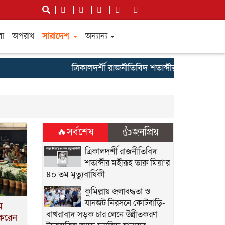
লা
অপরাধ
সারাদেশ
অন্যান্য
ত্রিকালদর্শী রাজনীতিবিদ শতাব্দীর মহীরূহ তারু মিয়া’
🔥সর্বশেষ
👍জনপ্রিয়
ত্রিকালদর্শী রাজনীতিবিদ
শতাব্দীর মহীরূহ তারু মিয়া’র
৪০ তম মৃত্যুবার্ষিকী
কুমিল্লায় জলাবদ্ধতা ও
যানজট নিরসনে কোটবাড়ি-
ম
বাখরাবাদ সড়ক চার লেনে উন্নীতকরণ
 করেন