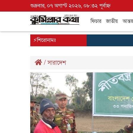
শুক্রবার, ০৭ অগাস্ট ২০২৬, ০৮:৩২ পূর্বাহ্ন
ফিচার
জাতীয়
আন্তর
⚡শিরোনামঃ
/
সারাদেশ