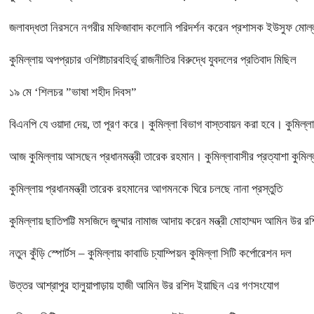
জলাবদ্ধতা নিরসনে নগরীর মফিজাবাদ কলোনি পরিদর্শন করেন প্রশাসক ইউসুফ মোল্ল
কুমিল্লায় অপপ্রচার ওশিষ্টাচারবহির্ভূ রাজনীতির বিরুদ্ধে যুবদলের প্রতিবাদ মিছিল
১৯ মে ‘শিলচর ”ভাষা শহীদ দিবস”
বিএনপি যে ওয়াদা দেয়, তা পূরণ করে। কুমিল্লা বিভাগ বাস্তবায়ন করা হবে। কুমিল্লা 
আজ কুমিল্লায় আসছেন প্রধানমন্ত্রী তারেক রহমান। কুমিল্লাবাসীর প্রত্যাশা কুমিল
কুমিল্লায় প্রধানমন্ত্রী তারেক রহমানের আগমনকে ঘিরে চলছে নানা প্রস্তুতি
কুমিল্লায় ছাতিপট্টি মসজিদে জুম্মার নামাজ আদায় করেন মন্ত্রী মোহাম্মদ আমিন উর র
নতুন কুঁড়ি স্পোর্টস – কুমিল্লায় কাবাডি চ্যাম্পিয়ন কুমিল্লা সিটি কর্পোরেশন দল
উত্তর আশ্রাপুর হালুয়াপাড়ায় হাজী আমিন উর রশিদ ইয়াছিন এর গণসংযোগ