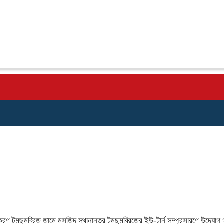
রণ টমছমব্রিজ জামে মসজিদ স্থানান্তর টমছমব্রিজের ইউ-টার্ন সম্প্রসারণে উদ্যোগ 