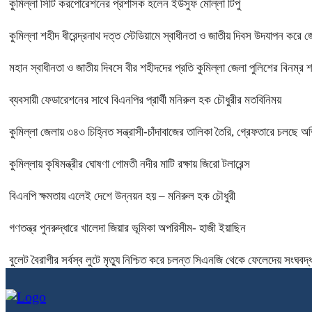
কুমিল্লা সিটি করপোরেশনের প্রশাসক হলেন ইউসুফ মোল্লা টিপু
কুমিল্লা শহীদ ধীরেন্দ্রনাথ দত্ত স্টেডিয়ামে স্বাধীনতা ও জাতীয় দিবস উদযাপন করে 
মহান স্বাধীনতা ও জাতীয় দিবসে বীর শহীদদের প্রতি কুমিল্লা জেলা পুলিশের বিনম্র শ্
ব্যবসায়ী ফেডারেশনের সাথে বিএনপির প্রার্থী মনিরুল হক চৌধুরীর মতবিনিময়
কুমিল্লা জেলায় ৩৪৩ চিহ্নিত সন্ত্রাসী-চাঁদাবাজের তালিকা তৈরি, গ্রেফতারে চলছে অ
কুমিল্লায় কৃষিমন্ত্রীর ঘোষণা গোমতী নদীর মাটি রক্ষায় জিরো টলারেন্স
বিএনপি ক্ষমতায় এলেই দেশে উন্নয়ন হয় – মনিরুল হক চৌধুরী
গণতন্ত্র পুনরুদ্ধারে খালেদা জিয়ার ভূমিকা অপরিসীম- হাজী ইয়াছিন
বুলেট বৈরাগীর সর্বস্ব লুটে মৃত্যু নিশ্চিত করে চলন্ত সিএনজি থেকে ফেলেদেয় সংঘবদ