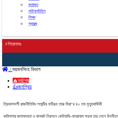
মতামত
লাইফস্টাইল
শিক্ষা
স্বাস্থ্য
⚡শিরোনামঃ
/
ময়মনসিংহ বিভাগ
🔥সর্বশেষ
👍জনপ্রিয়
ত্রিকালদর্শী রাজনীতিবিদ শতাব্দীর মহীরূহ তারু মিয়া’র ৪০ তম মৃত্যুবার্ষিকী
কুমিল্লায় জলাবদ্ধতা ও যানজট নিরসনে কোটবাড়ি-বাখরাবাদ সড়ক চার লেনে উন্নীতক